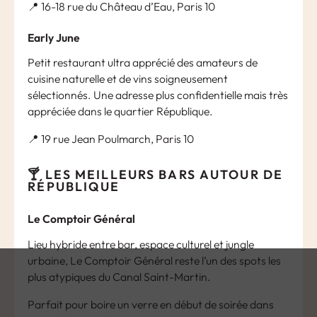
📍 16-18 rue du Château d’Eau, Paris 10
Early June
Petit restaurant ultra apprécié des amateurs de
cuisine naturelle et de vins soigneusement
sélectionnés. Une adresse plus confidentielle mais très
appréciée dans le quartier République.
📍 19 rue Jean Poulmarch, Paris 10
🍸 LES MEILLEURS BARS AUTOUR DE
RÉPUBLIQUE
Le Comptoir Général
Lieu hybride entre bar, espace culturel et jungle
urbaine, Le Comptoir Général reste l’un des spots les
plus atypiques du Canal Saint-Martin.
Parfait pour boire un verre en début de soirée dans