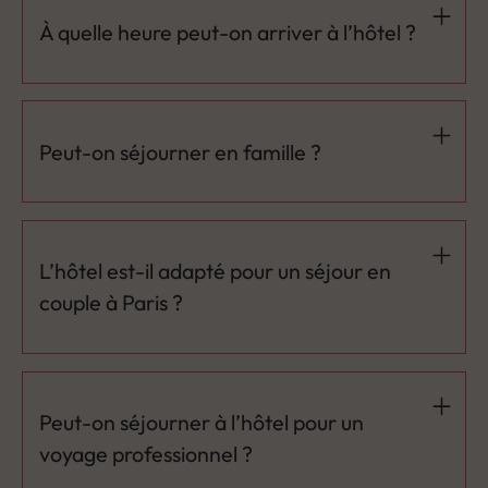
À quelle heure peut-on arriver à l’hôtel ?
Le check-in est possible à partir de 15h. Si vous arrivez
plus tôt, vous pouvez toutefois déposer vos bagages
gratuitement à la réception.
Peut-on séjourner en famille ?
Oui, l’hôtel propose des chambres triples adaptées aux
séjours en famille. Son emplacement calme permet de
profiter d’un séjour confortable tout en restant proche
L’hôtel est-il adapté pour un séjour en
des transports et des attractions parisiennes.
couple à Paris ?
Oui, le quartier central et les promenades autour de la
Seine et des Tuileries sont particulièrement appréciés
pour un séjour à deux.
Peut-on séjourner à l’hôtel pour un
voyage professionnel ?