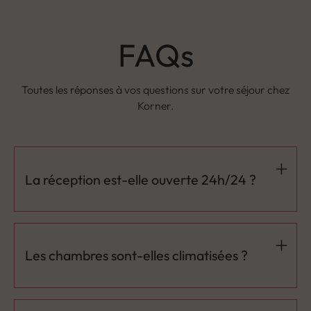
FAQs
Toutes les réponses à vos questions sur votre séjour chez
Korner.
La réception est-elle ouverte 24h/24 ?
La réception est ouverte 24h/24 afin d’accueillir les
clients à toute heure.
Les chambres sont-elles climatisées ?
Oui, nos chambres sont équipées de la climatisation
pour garantir un confort optimal.